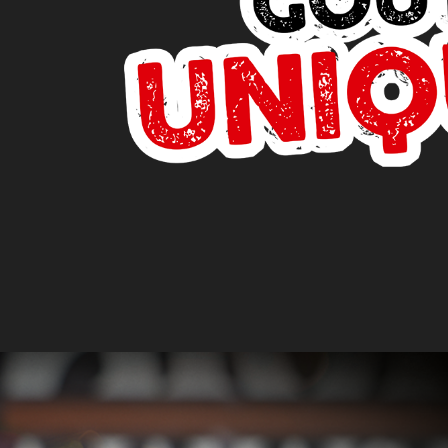
Mentions Légales
Mobile
Programme De Fidélité
Avis
Mon Compte
Notre Restaurant
Zones de Livraison