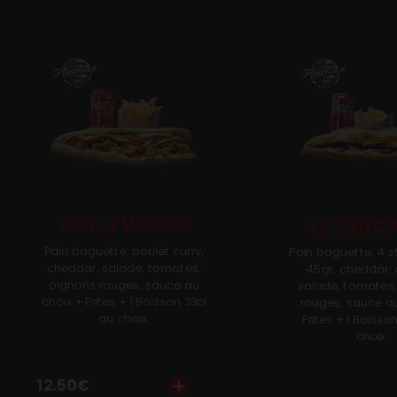
Mentions Légales
Mobile
Programme De Fidélité
Avis
Mon Compte
Notre Restaurant
BOLLYWOOD
LE CHIC
Zones de Livraison
Pain baguette, poulet curry,
Pain baguette, 4 s
cheddar, salade, tomates,
45gr, cheddar, 
oignons rouges, sauce au
salade, tomates
choix + Frites + 1 Boisson 33cl
rouges, sauce au
au choix.
Frites + 1 Boisso
choix.
12.50
€