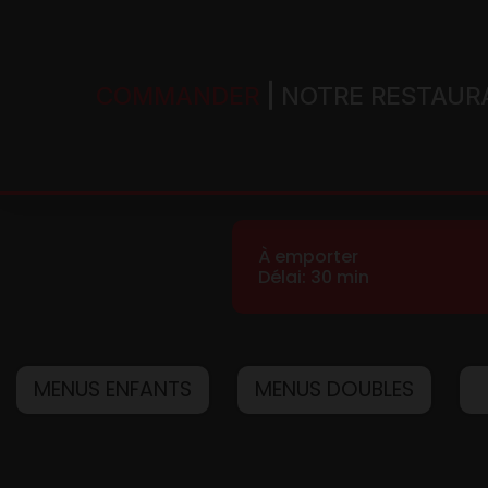
COMMANDER
NOTRE RESTAUR
Accueil
À emporter
Délai: 30 min
Allergènes
Charte Qualité
MENUS ENFANTS
MENUS DOUBLES
C.G.V
Contact