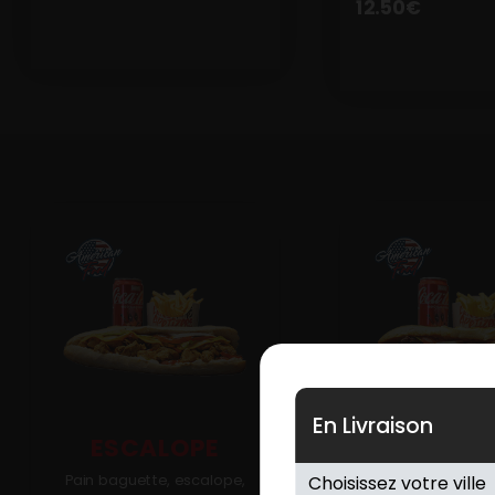
12.50
€
En Livraison
MERGU
ESCALOPE
Pain baguette, 
Pain baguette, escalope,