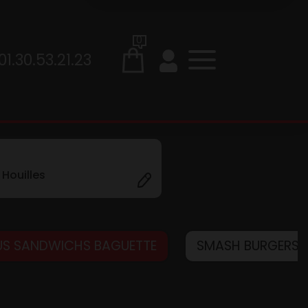
0
01.30.53.21.23
Houilles
S SANDWICHS BAGUETTE
SMASH BURGERS