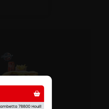
KEFTA
ain baguette, kefta marinée,