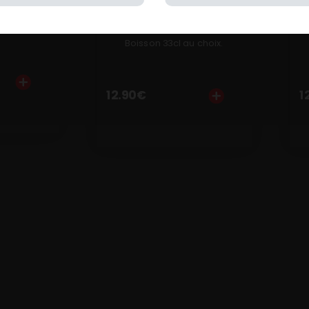
s rouges,
marinée, cheddar, salade,
rites + 1
tomates, oignons rouges,
 choix.
sauce au choix + Frites + 1
Boisson 33cl au choix.
12.90
€
1