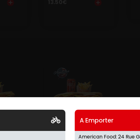
13.50
€
A Emporter
EZ
BROCHETTE
salade,
Pain baguette, Brochette
P