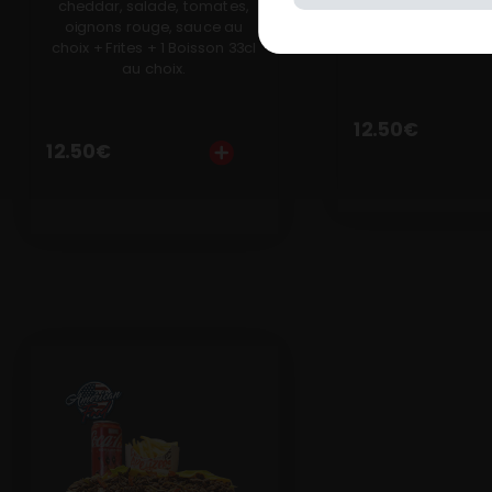
tomates, oignon
cheddar, salade, tomates,
sauce au choix + F
oignons rouge, sauce au
Boisson 33cl au
choix + Frites + 1 Boisson 33cl
au choix.
12.50
€
12.50
€