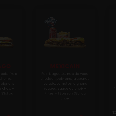
AGO
MEXICAIN
teaks frais
Pain baguette, noix de veau,
chorizo,
cheddar, poivrons, jalapenos,
, oignons
salade, tomates, oignons
c
 choix +
rouges, sauce au choix +
n 33cl au
Frites + 1 Boisson 33cl au
choix.
1